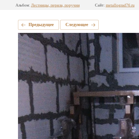
Альбом:
Лестницы, перила, поручни
Сайт:
metallograd76.ru
Предыдущее
Следующее